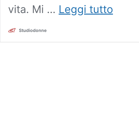
I
vita. Mi …
Leggi tutto
Miei
25
anni
Studiodonne
di
professione