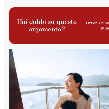
Hai dubbi su questo
Ottieni un pa
argomento?
situ