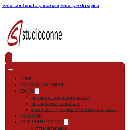
Vai al contenuto principale
Vai al piè di pagina
HOME
CONSULENZA ONLINE
EBOOK
Separarsi con amore si può
Separiamoci in due ore
Il processo più veloce? Il vostro accordo
LO STUDIO
AREE DI INTERVENTO
Diritto di famiglia