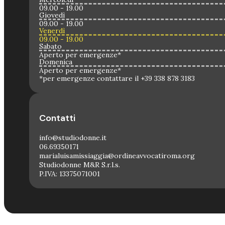
09.00 - 19.00
Giovedì
09.00 - 19.00
Venerdì
09.00 - 19.00
Sabato
Aperto per emergenze*
Domenica
Aperto per emergenze*
*per emergenze contattare il +39 338 878 3183
Contatti
info@studiodonne.it
06.69350171
marialuisamissiaggia@ordineavvocatiroma.org
Studiodonne M&R S.r.l.s.
P.IVA: 13375071001