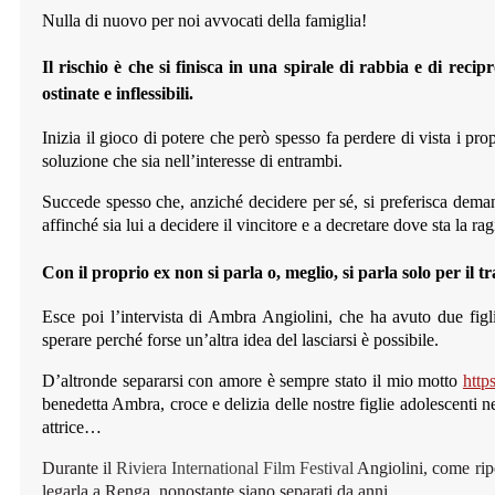
Nulla di nuovo per noi avvocati della famiglia!
Il rischio è che si finisca in una spirale di rabbia
e di recipr
ostinate e inflessibili.
Inizia il gioco di potere che però spesso fa perdere di vista i pro
soluzione che sia nell’interesse di entrambi.
Succede spesso che, anziché decidere per sé, si preferisca deman
affinché sia lui a decidere il vincitore e a decretare dove sta la ra
Con il proprio ex non si parla o, meglio, si parla solo per il tr
Esce poi l’intervista di Ambra Angiolini, che ha avuto due fig
sperare perché forse un’altra idea del lasciarsi è possibile.
D’altronde separarsi con amore è sempre stato il mio motto
http
benedetta Ambra, croce e delizia delle nostre figlie adolescenti n
attrice…
Durante il
Riviera International Film Festival
Angiolini, come ripo
legarla a Renga, nonostante siano separati da anni.