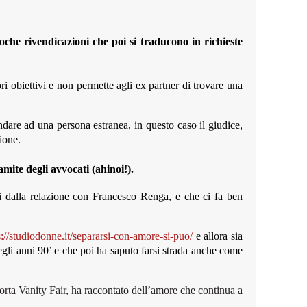
oche rivendicazioni che poi si traducono in richieste
pri obiettivi e non permette agli ex partner di trovare una
dare ad una persona estranea, in questo caso il giudice,
gione.
amite degli avvocati (ahinoi!).
li dalla relazione con Francesco Renga, e che ci fa ben
s://studiodonne.it/separarsi-con-amore-si-puo/
e allora sia
egli anni 90’ e che poi ha saputo farsi strada anche come
rta Vanity Fair, ha raccontato dell’amore che continua a