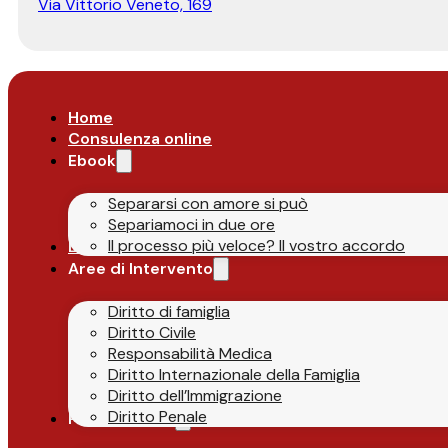
Via Vittorio Veneto, 169
Home
Consulenza online
Ebook
Separarsi con amore si può
Separiamoci in due ore
Il processo più veloce? Il vostro accordo
Lo Studio
Aree di Intervento
Diritto di famiglia
Diritto Civile
Responsabilità Medica
Diritto Internazionale della Famiglia
Diritto dell’Immigrazione
Diritto Penale
Parlano di Noi