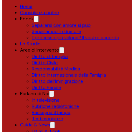
Home
Consulenza online
Ebook
Separarsi con amore si può
Separiamoci in due ore
Il processo più veloce? Il vostro accordo
Lo Studio
Aree di Intervento
Diritto di famiglia
Diritto Civile
Responsabilità Medica
Diritto Internazionale della Famiglia
Diritto dell’Immigrazione
Diritto Penale
Parlano di Noi
In televisione
Rubriche radiofoniche
Rassegna Stampa
Testimonianze
Guide & News
Ultimi Articoli