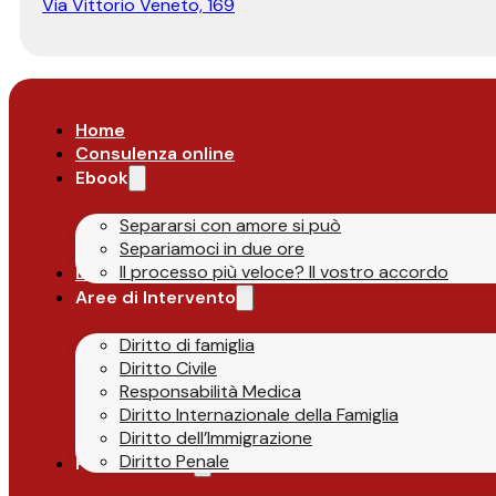
Via Vittorio Veneto, 169
Home
Consulenza online
Ebook
Separarsi con amore si può
Separiamoci in due ore
Il processo più veloce? Il vostro accordo
Lo Studio
Aree di Intervento
Diritto di famiglia
Diritto Civile
Responsabilità Medica
Diritto Internazionale della Famiglia
Diritto dell’Immigrazione
Diritto Penale
Parlano di Noi