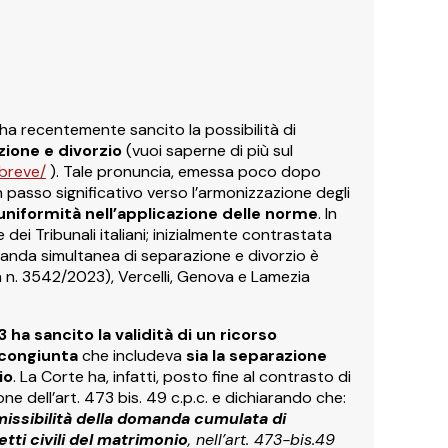
ha recentemente sancito la possibilità di
zione e divorzio
(vuoi saperne di più sul
-breve/
). Tale pronuncia, emessa poco dopo
n passo significativo verso l’armonizzazione degli
niformità nell’applicazione delle norme
. In
dei Tribunali italiani; inizialmente contrastata
manda simultanea di separazione e divorzio è
a n. 3542/2023), Vercelli, Genova e Lamezia
ha sancito la validità di un ricorso
congiunta
che includeva
sia la separazione
io
. La Corte ha, infatti, posto fine al contrasto di
ne dell’art. 473 bis. 49 c.p.c. e dichiarando che:
missibilità della domanda cumulata di
tti civili del matrimonio
, nell’art. 473-bis.49