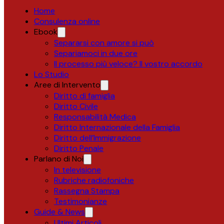
Home
Consulenza online
Ebook
Separarsi con amore si può
Separiamoci in due ore
Il processo più veloce? Il vostro accordo
Lo Studio
Aree di Intervento
Diritto di famiglia
Diritto Civile
Responsabilità Medica
Diritto Internazionale della Famiglia
Diritto dell’Immigrazione
Diritto Penale
Parlano di Noi
In televisione
Rubriche radiofoniche
Rassegna Stampa
Testimonianze
Guide & News
Ultimi Articoli