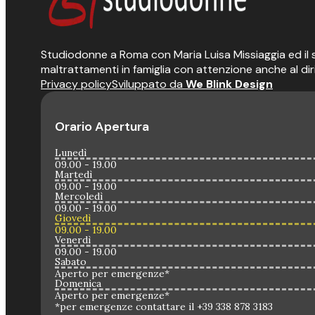
Studiodonne a Roma con Maria Luisa Missiaggia ed il suo
maltrattamenti in famiglia con attenzione anche al dir
Privacy policy
Sviluppato da
We Blink Design
Orario Apertura
Lunedì
09.00 - 19.00
Martedì
09.00 - 19.00
Mercoledì
09.00 - 19.00
Giovedì
09.00 - 19.00
Venerdì
09.00 - 19.00
Sabato
Aperto per emergenze*
Domenica
Aperto per emergenze*
*per emergenze contattare il +39 338 878 3183