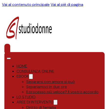
Vai al contenuto principale
Vai al piè di pagina
HOME
CONSULENZA ONLINE
EBOOK
Separarsi con amore si può
Separiamoci in due ore
Il processo più veloce? Il vostro accordo
LO STUDIO
AREE DI INTERVENTO
Diritto di famiglia