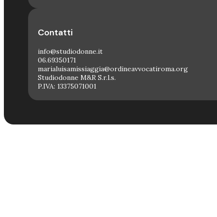
Contatti
info@studiodonne.it
06.69350171
marialuisamissiaggia@ordineavvocatiroma.org
Studiodonne M&R S.r.l.s.
P.IVA: 13375071001