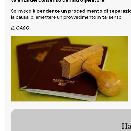
valenza del consenso dell’altro genitore
.
Se invece
è pendente un procedimento di separazione,
la causa, di emettere un provvedimento in tal senso.
IL CASO
Ha