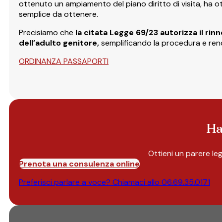
ottenuto un ampiamento del piano diritto di visita, ha o
semplice da ottenere.
Precisiamo che
la citata Legge 69/23
autorizza il ri
dell’adulto genitore,
semplificando la procedura e rend
ORDINANZA PASSAPORTI
Ha
Ottieni un parere le
Prenota una consulenza online
Preferisci parlare a voce? Chiamaci allo
06.69.35.0171