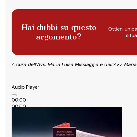
Hai dubbi su questo
Ottieni un pa
argomento?
situ
A
cura dell’Avv. Maria Luisa Missiaggia e dell’Avv. Mari
Audio Player
00:00
00:00
00:00