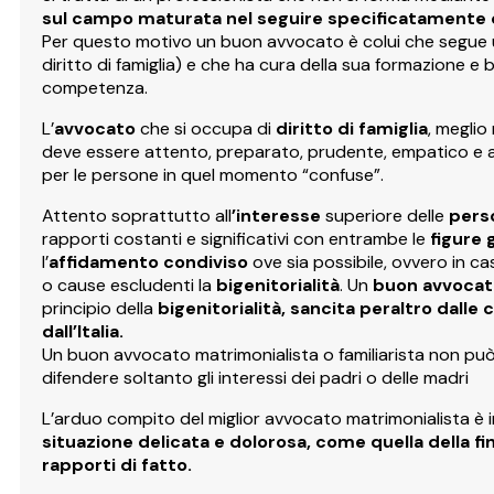
sul campo maturata nel seguire specificatamente ca
Per questo motivo un buon avvocato è colui che segue u
diritto di famiglia) e che ha cura della sua formazione e b
competenza.
L’
avvocato
che si occupa di
diritto di famiglia
, megli
deve essere attento, preparato, prudente, empatico e 
per le persone in quel momento “confuse”.
Attento soprattutto all
’interesse
superiore delle
pers
rapporti costanti e significativi con entrambe le
figure 
l’
affidamento condiviso
ove sia possibile, ovvero in cas
o cause escludenti la
bigenitorialità
. Un
buon avvocat
principio della
bigenitorialità, sancita peraltro dalle 
dall’Italia.
Un buon avvocato matrimonialista o familiarista non pu
difendere soltanto gli interessi dei padri o delle madri
L’arduo compito del miglior avvocato matrimonialista è i
situazione delicata e dolorosa, come quella della fin
rapporti di fatto.