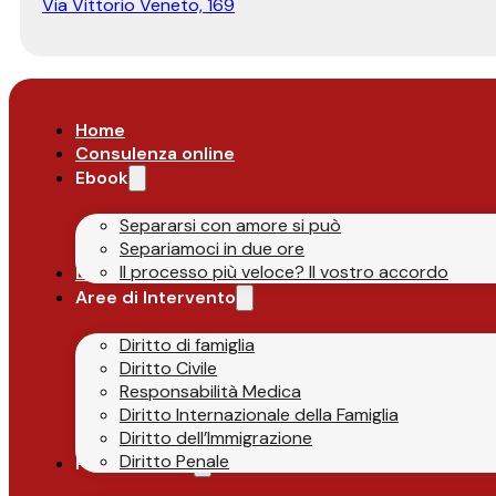
Via Vittorio Veneto, 169
Home
Consulenza online
Ebook
Separarsi con amore si può
Separiamoci in due ore
Il processo più veloce? Il vostro accordo
Lo Studio
Aree di Intervento
Diritto di famiglia
Diritto Civile
Responsabilità Medica
Diritto Internazionale della Famiglia
Diritto dell’Immigrazione
Diritto Penale
Parlano di Noi