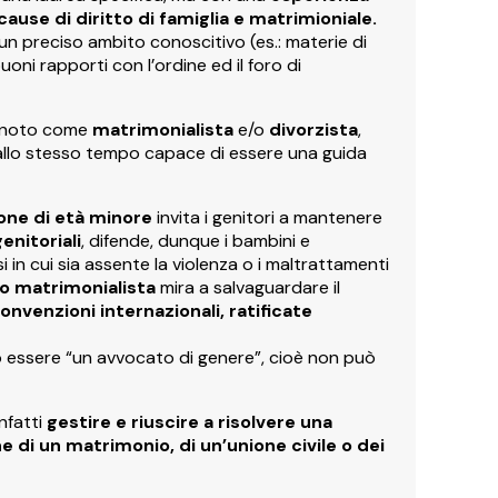
use di diritto di famiglia e matrimioniale.
n preciso ambito conoscitivo (es.: materie di
uoni rapporti con l’ordine ed il foro di
o noto come
matrimonialista
e/o
divorzista
,
allo stesso tempo capace di essere una guida
one di età minore
invita i genitori a mantenere
genitoriali
, difende, dunque i bambini e
i in cui sia assente la violenza o i maltrattamenti
o matrimonialista
mira a salvaguardare il
convenzioni internazionali, ratificate
ò essere “un avvocato di genere”, cioè non può
nfatti
gestire e riuscire a risolvere una
e di un matrimonio, di un’unione civile o dei