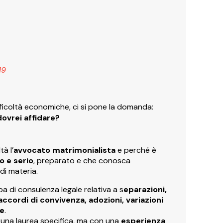
19
 difficoltà economiche, ci si pone la domanda:
dovrei affidare?
tà l’
avvocato matrimonialista
e perché è
o e serio
, preparato e che conosca
di materia.
a di consulenza legale relativa a s
eparazioni,
 accordi di convivenza, adozioni, variazioni
re
.
e una laurea specifica, ma con una
esperienza