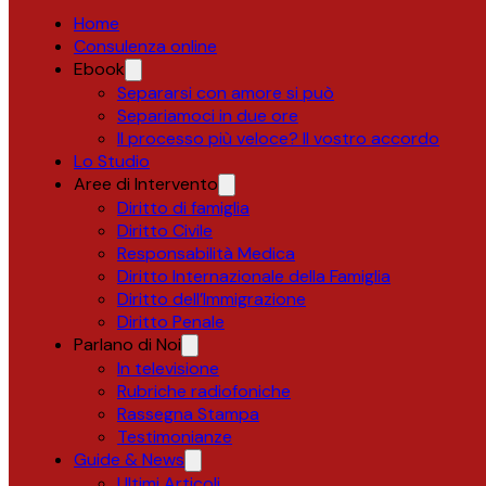
Home
Consulenza online
Ebook
Separarsi con amore si può
Separiamoci in due ore
Il processo più veloce? Il vostro accordo
Lo Studio
Aree di Intervento
Diritto di famiglia
Diritto Civile
Responsabilità Medica
Diritto Internazionale della Famiglia
Diritto dell’Immigrazione
Diritto Penale
Parlano di Noi
In televisione
Rubriche radiofoniche
Rassegna Stampa
Testimonianze
Guide & News
Ultimi Articoli