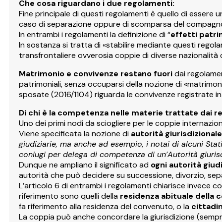
Che cosa riguardano i due regolamenti:
Fine principale di questi regolamenti è quello di essere 
caso di separazione oppure di scomparsa del compagn
In entrambi i regolamenti la definizione di “
effetti patri
In sostanza si tratta di «stabilire mediante questi regolam
transfrontaliere ovverosia coppie di diverse nazionalità 
Matrimonio e convivenze restano fuori
dai regolamen
patrimoniali, senza occuparsi della nozione di «matrimonio
sposate (2016/1104) riguarda le convivenze registrate in 
Di chi è la competenza nelle materie trattate dai 
Uno dei primi nodi da sciogliere per le coppie internaziona
Viene specificata la nozione di
autorità giurisdizionale
giudiziarie, ma anche ad esempio, i notai di alcuni Sta
coniugi per delega di competenza di un’Autorità giurisd
Dunque ne ampliano il significato ad
ogni autorità giu
autorità che può decidere su successione, divorzio, sepa
L’articolo 6 di entrambi i regolamenti chiarisce invece co
riferimento sono quelli della
residenza abituale della 
fa riferimento alla residenza del convenuto, o la
cittad
La coppia può anche concordare la giurisdizione (sempre a