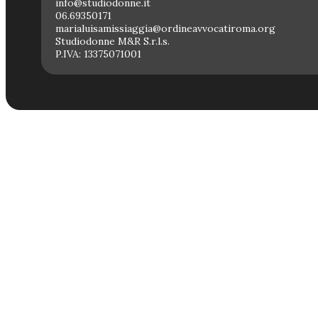
info@studiodonne.it
06.69350171
marialuisamissiaggia@ordineavvocatiroma.org
Studiodonne M&R S.r.l.s.
P.IVA: 13375071001