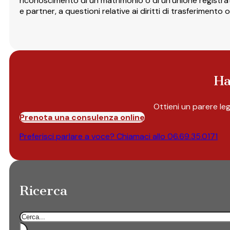
riconoscimento di un matrimonio o di un’unione registrata,
e partner, a questioni relative ai diritti di trasferimento 
Ha
Ottieni un parere le
Prenota una consulenza online
Preferisci parlare a voce? Chiamaci allo
06.69.35.0171
Ricerca
Cerca