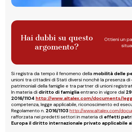
Hai dubbi su questo
Ottieni un pa
argomento?
situ
Si registra da tempo il fenomeno della
mobilità delle p
unioni tra cittadini di Stati diversi nonché la presenza di
patrimoniali della famiglie e tra partner di unioni registra
In materia di
diritto di famiglia
entrano in vigore dal
29
2016/1104
http://www.altalex.com/documents/legg
competenza, legge applicabile, riconoscimento ed esecuzio
Regolamento n.
2016/1103
http://www.altalex.com/docum
rafforzata nei predetti settori in materia di
effetti patr
Europa il diritto internazionale privato applicabile a