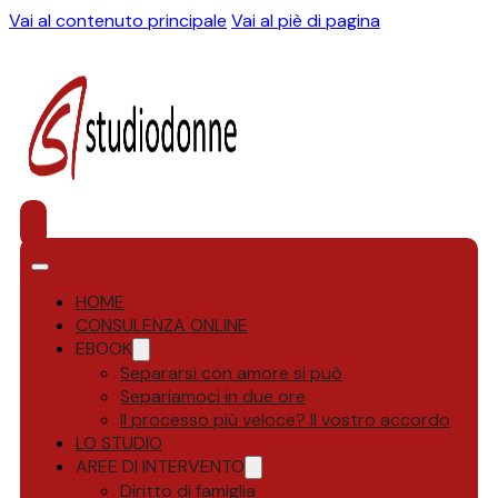
Vai al contenuto principale
Vai al piè di pagina
HOME
CONSULENZA ONLINE
EBOOK
Separarsi con amore si può
Separiamoci in due ore
Il processo più veloce? Il vostro accordo
LO STUDIO
AREE DI INTERVENTO
Diritto di famiglia