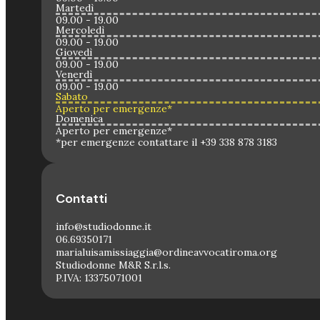
Martedì
09.00 - 19.00
Mercoledì
09.00 - 19.00
Giovedì
09.00 - 19.00
Venerdì
09.00 - 19.00
Sabato
Aperto per emergenze*
Domenica
Aperto per emergenze*
*per emergenze contattare il +39 338 878 3183
Contatti
info@studiodonne.it
06.69350171
marialuisamissiaggia@ordineavvocatiroma.org
Studiodonne M&R S.r.l.s.
P.IVA: 13375071001