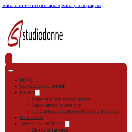
Vai al contenuto principale
Vai al piè di pagina
HOME
CONSULENZA ONLINE
EBOOK
Separarsi con amore si può
Separiamoci in due ore
Il processo più veloce? Il vostro accordo
LO STUDIO
AREE DI INTERVENTO
Diritto di famiglia