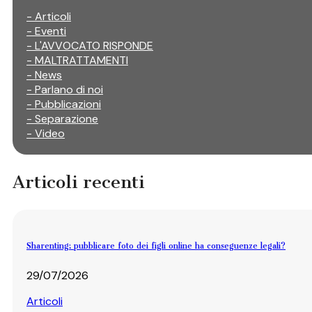
- Articoli
- Eventi
- L'AVVOCATO RISPONDE
- MALTRATTAMENTI
- News
- Parlano di noi
- Pubblicazioni
- Separazione
- Video
Articoli recenti
Sharenting: pubblicare foto dei figli online ha conseguenze legali?
29/07/2026
Articoli